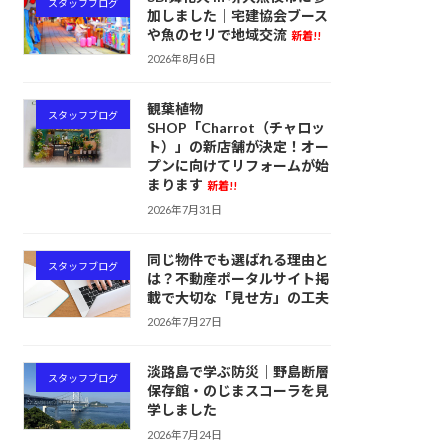
スタッフブログ
加しました｜宅建協会ブース
や魚のセリで地域交流
新着!!
2026年8月6日
観葉植物
スタッフブログ
SHOP「Charrot（チャロッ
ト）」の新店舗が決定！オー
プンに向けてリフォームが始
まります
新着!!
2026年7月31日
同じ物件でも選ばれる理由と
スタッフブログ
は？不動産ポータルサイト掲
載で大切な「見せ方」の工夫
2026年7月27日
淡路島で学ぶ防災｜野島断層
スタッフブログ
保存館・のじまスコーラを見
学しました
2026年7月24日