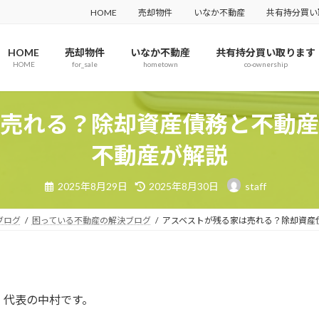
HOME
売却物件
いなか不動産
共有持分買い
HOME
売却物件
いなか不動産
共有持分買い取ります
HOME
for_sale
hometown
co-ownership
は売れる？除却資産債務と不動産
不動産が解説
2025年8月29日
2025年8月30日
staff
ブログ
困っている不動産の解決ブログ
アスベストが残る家は売れる？除却資産
」代表の中村です。