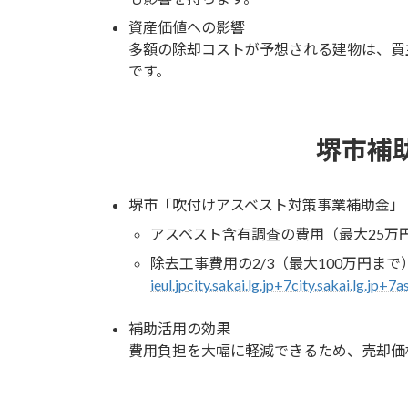
資産価値への影響
多額の除却コストが予想される建物は、買
です。
堺市補
堺市「吹付けアスベスト対策事業補助金」
アスベスト含有調査の費用（最大25万
除去工事費用の2/3（最大100万円まで
ieul.jp
city.sakai.lg.jp+7city.sakai.lg.jp+
補助活用の効果
費用負担を大幅に軽減できるため、売却価