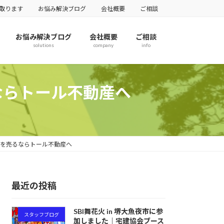
取ります
お悩み解決ブログ
会社概要
ご相談
お悩み解決ブログ
会社概要
ご相談
solutions
company
info
ならトール不動産へ
産を売るならトール不動産へ
最近の投稿
SBI舞花火 in 堺大魚夜市に参
スタッフブログ
加しました｜宅建協会ブース