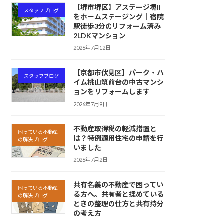
【堺市堺区】アステージ堺II
スタッフブログ
をホームステージング｜宿院
駅徒歩3分のリフォーム済み
2LDKマンション
2026年7月12日
【京都市伏見区】パーク・ハ
スタッフブログ
イム桃山筑前台の中古マンシ
ョンをリフォームします
2026年7月9日
不動産取得税の軽減措置と
困っている不動産
は？特例適用住宅の申請を行
の解決ブログ
いました
2026年7月2日
共有名義の不動産で困ってい
困っている不動産
る方へ。共有者と揉めている
の解決ブログ
ときの整理の仕方と共有持分
の考え方