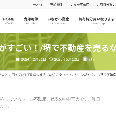
HOME
売却物件
いなか不動産
共有持分買い
HOME
売却物件
いなか不動産
共有持分買い取ります
HOME
for_sale
hometown
co-ownership
がすごい！/堺で不動産を売る
2024年2月21日
2025年5月12日
staff
ブログ
困っている不動産の解決ブログ
タワーマンションがすごい！/堺で不動
事をしているトール不動産、代表の中村竜大です。昨日
ます。